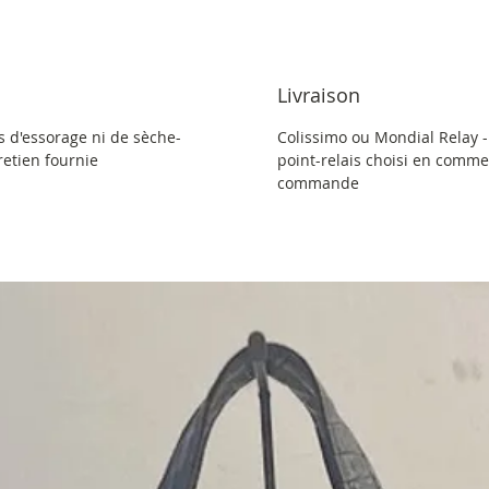
imprimé f
Doublure
Grandes 
Livraison
dos du s
Double p
s d'essorage ni de sèche-
Colissimo ou Mondial Relay -
tretien fournie
point-relais choisi en commen
commande
Dimension
anses - P