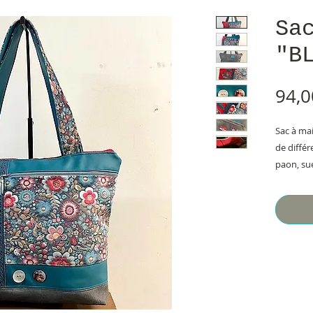
Sa
"B
94,0
Sac à ma
de différ
paon, su
Appliqué
et de den
magnifiq
Dos en si
différent
et ajout 
et bouto
Anses en 