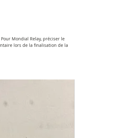
leuri
 matelassée en polyester noir
poches zippées sur face avant et au
ac
oche intérieure
 Pour Mondial Relay, préciser le
taire lors de la finalisation de la
s : L 40 cm - H 31 cm / 51 cm avec les
 10 cm