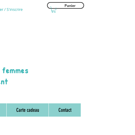
Panier
r / S'inscrire
t femmes
ent
Carte cadeau
Contact