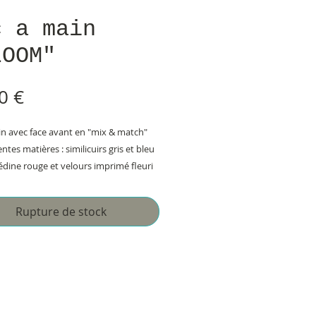
c a main
LOOM"
Prix
0 €
in avec face avant en "mix & match"
entes matières : similicuirs gris et bleu
édine rouge et velours imprimé fleuri
s de lettres dans les mêmes matières
telle bleu paon et ajout de deux
Rupture de stock
ues boutons motifs fleurs
milicuir gris avec appliqués de
es matières utilisées sur la face avant
de boutons, fleurs en tissu, breloques
ns
similicuir bleu paon et velours