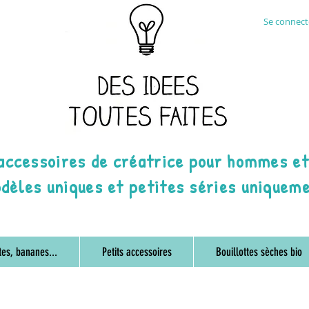
Se connecte
 accessoires de créatrice pour hommes e
dèles uniques et petites séries uniquem
tes, bananes...
Petits accessoires
Bouillottes sèches bio