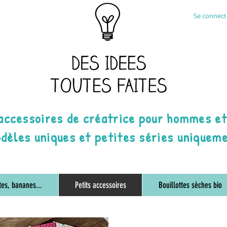
Se connecte
 accessoires de créatrice pour hommes e
dèles uniques et petites séries uniquem
tes, bananes...
Petits accessoires
Bouillottes sèches bio