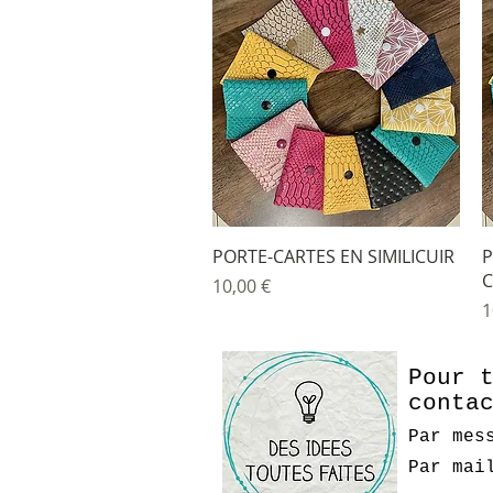
Aperçu rapide
PORTE-CARTES EN SIMILICUIR
P
Prix
10,00 €
P
1
Pour 
conta
Par mes
Par ma