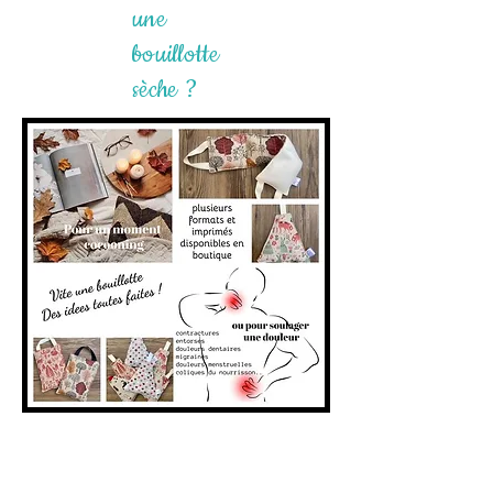
une
bouillotte
sèche ?