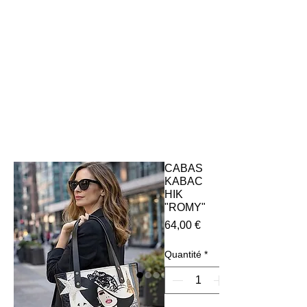
CABAS
KABAC
HIK
"ROMY"
Prix
64,00 €
Quantité
*